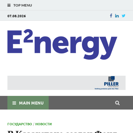
TOP MENU
07.08.2026
E
E²ner
энерг
Евраз
мира
MAIN MENU
ГОСУДАРСТВО
/
НОВОСТИ