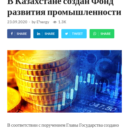
В Казахстане создан Фонд
развития промышленности
23.09.2020
-
by
E²nergy
1.3K
SHARE
SHARE
TWEET
SHARE
В соответствии с поручением Главы Государства создано