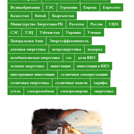
Великобритания
ГЭС
Германия
Европа
Евросоюз
Казахстан
Китай
Кыргызстан
Министерство Энергетики РК
Росатом
Россия
США
СЭС
ТЭЦ
Узбекистан
Украина
Ученые
Центральная Азия
Энергоэффективность
атомная энергетика
ветроэнергетика
водород
возобновляемая энергетика
газ
доля ВИЭ
зеленая энергетика
инвестиции
инвестиции в ВИЭ
иностранные инвестиции
солнечная электростанция
солнечная энергетика
солнечные панели
тарифы
уголь
электромобили
электроэнергия
энергетика