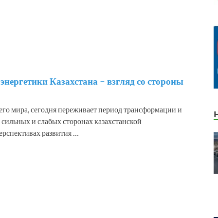
 Владимир Михайлович
г.
энергетики Казахстана – взгляд со стороны
вский политехнический институт, факультет
ники;
сего мира, сегодня переживает период трансформации и
НИИпроект, аспирантура по специальности “Горные
 сильных и слабых сторонах казахстанской
перспективах развития …
г.г. – высшее экономическое образование (магистр
инистрирования – Master of Business Administration
рограмме USAID. Стажировка в США;
г.г. – украинский, американский и европейский
ы энергоменеджера;
ртифицированный энергоменеджер (CERTIFIED
NAGER Diploma No. 0044821 – AEE – ACEM training