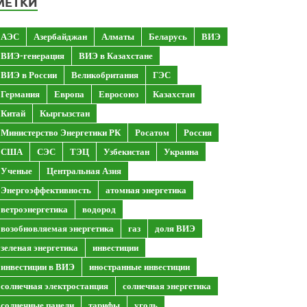
МЕТКИ
АЭС
Азербайджан
Алматы
Беларусь
ВИЭ
ВИЭ-генерация
ВИЭ в Казахстане
ВИЭ в России
Великобритания
ГЭС
Германия
Европа
Евросоюз
Казахстан
Китай
Кыргызстан
Министерство Энергетики РК
Росатом
Россия
США
СЭС
ТЭЦ
Узбекистан
Украина
Ученые
Центральная Азия
Энергоэффективность
атомная энергетика
ветроэнергетика
водород
возобновляемая энергетика
газ
доля ВИЭ
зеленая энергетика
инвестиции
инвестиции в ВИЭ
иностранные инвестиции
солнечная электростанция
солнечная энергетика
солнечные панели
тарифы
уголь