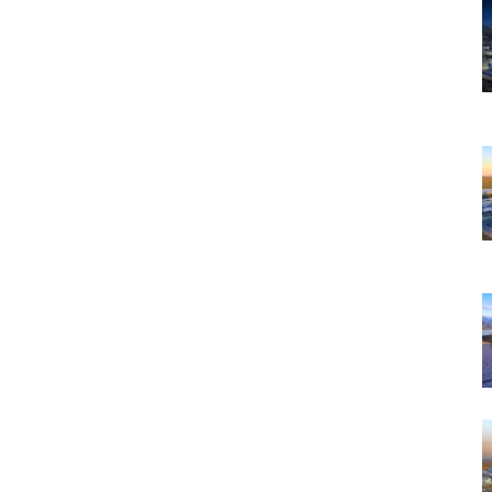
 – Аудитор систем энергоменеджмента (“Auditor of
agement Systems” according to SIC # ISO50001/15-1
 # SIC.02.181)
иевский политехническй институт, преподаватель;
а – директор предприятия “Электромеханика”;
– Консультант Верховной Рады Украины по вопросам
ежения;
 Государственных стандартов Украины в сфере
 и энергосбережения:
6-99 “Энергосбережение. Системы электропривода.
иза и выбора”
5-2001 “Энергосбережение. Энергетический аудит.
ические требования”
0-2002 “Энергосбережение. Методика анализа и
льных затрат энергоресурсов”
6-2003 “Конвейеры ленточные. Системы
вода. Методика расчета и выбора”