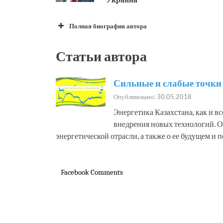
Полная биография автора
Ф.И.О.
МАМАЛЫГА
Статьи автора
День рождения:
25.02.1956 
Место рождения:
Украина
Сильные и слабые точки 
1979 – Кие
Опубликовано: 30.05.2018
электротех
Энергетика Казахстана, как и в
1986 – Укр
внедрения новых технологий. О
машины”;
энергетической отрасли, а также о ее будущем и 
1997-1998 
бизнес-адм
(МВА) по п
Facebook Comments
Образование
1996-1998 
сертификат
1999 – Се
ENERGY MA