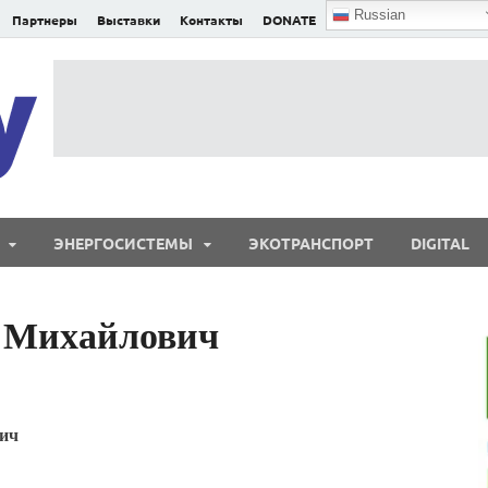
Russian
Партнеры
Выставки
Контакты
DONATE
E²nergy
E²nergy — энергетика Евразии и мира
ЭНЕРГОСИСТЕМЫ
ЭКОТРАНСПОРТ
DIGITAL
 Михайлович
ич