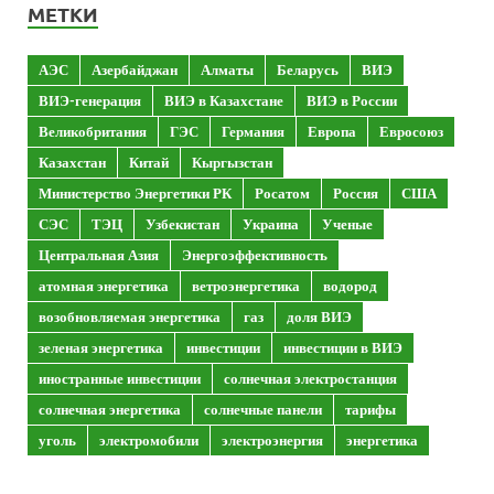
МЕТКИ
АЭС
Азербайджан
Алматы
Беларусь
ВИЭ
ВИЭ-генерация
ВИЭ в Казахстане
ВИЭ в России
Великобритания
ГЭС
Германия
Европа
Евросоюз
Казахстан
Китай
Кыргызстан
Министерство Энергетики РК
Росатом
Россия
США
СЭС
ТЭЦ
Узбекистан
Украина
Ученые
Центральная Азия
Энергоэффективность
атомная энергетика
ветроэнергетика
водород
возобновляемая энергетика
газ
доля ВИЭ
зеленая энергетика
инвестиции
инвестиции в ВИЭ
иностранные инвестиции
солнечная электростанция
солнечная энергетика
солнечные панели
тарифы
уголь
электромобили
электроэнергия
энергетика