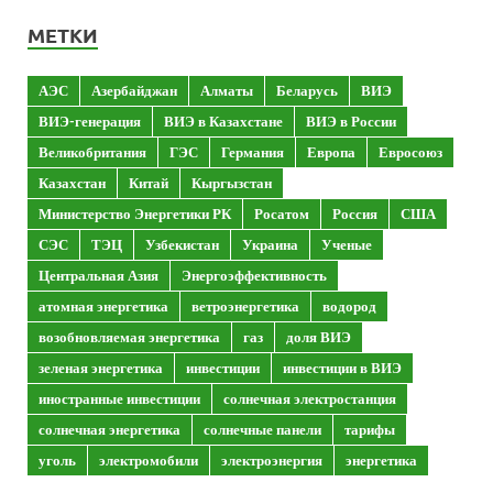
МЕТКИ
АЭС
Азербайджан
Алматы
Беларусь
ВИЭ
ВИЭ-генерация
ВИЭ в Казахстане
ВИЭ в России
Великобритания
ГЭС
Германия
Европа
Евросоюз
Казахстан
Китай
Кыргызстан
Министерство Энергетики РК
Росатом
Россия
США
СЭС
ТЭЦ
Узбекистан
Украина
Ученые
Центральная Азия
Энергоэффективность
атомная энергетика
ветроэнергетика
водород
возобновляемая энергетика
газ
доля ВИЭ
зеленая энергетика
инвестиции
инвестиции в ВИЭ
иностранные инвестиции
солнечная электростанция
солнечная энергетика
солнечные панели
тарифы
уголь
электромобили
электроэнергия
энергетика