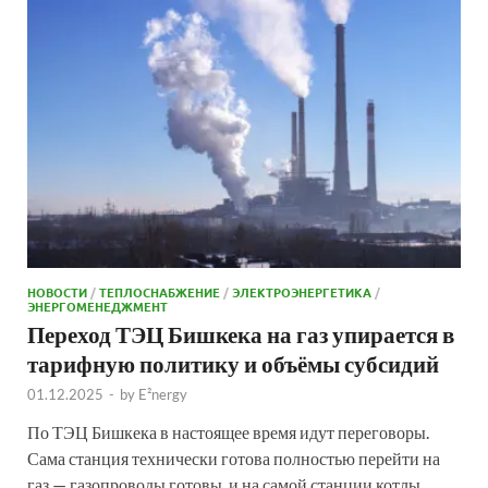
НОВОСТИ
/
ТЕПЛОСНАБЖЕНИЕ
/
ЭЛЕКТРОЭНЕРГЕТИКА
/
ЭНЕРГОМЕНЕДЖМЕНТ
Переход ТЭЦ Бишкека на газ упирается в
тарифную политику и объёмы субсидий
01.12.2025
-
by
E²nergy
По ТЭЦ Бишкека в настоящее время идут переговоры.
Сама станция технически готова полностью перейти на
газ — газопроводы готовы, и на самой станции котлы