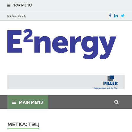
TOP MENU
07.08.2026
E
E²ner
энерг
Евраз
мира
MAIN MENU
МЕТКА:
ТЭЦ