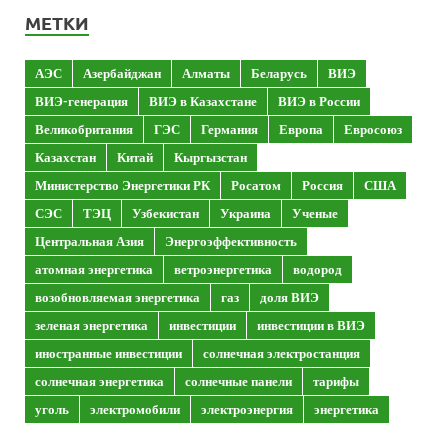
МЕТКИ
АЭС
Азербайджан
Алматы
Беларусь
ВИЭ
ВИЭ-генерация
ВИЭ в Казахстане
ВИЭ в России
Великобритания
ГЭС
Германия
Европа
Евросоюз
Казахстан
Китай
Кыргызстан
Министерство Энергетики РК
Росатом
Россия
США
СЭС
ТЭЦ
Узбекистан
Украина
Ученые
Центральная Азия
Энергоэффективность
атомная энергетика
ветроэнергетика
водород
возобновляемая энергетика
газ
доля ВИЭ
зеленая энергетика
инвестиции
инвестиции в ВИЭ
иностранные инвестиции
солнечная электростанция
солнечная энергетика
солнечные панели
тарифы
уголь
электромобили
электроэнергия
энергетика