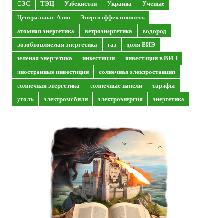
СЭС
ТЭЦ
Узбекистан
Украина
Ученые
Центральная Азия
Энергоэффективность
атомная энергетика
ветроэнергетика
водород
возобновляемая энергетика
газ
доля ВИЭ
зеленая энергетика
инвестиции
инвестиции в ВИЭ
иностранные инвестиции
солнечная электростанция
солнечная энергетика
солнечные панели
тарифы
уголь
электромобили
электроэнергия
энергетика