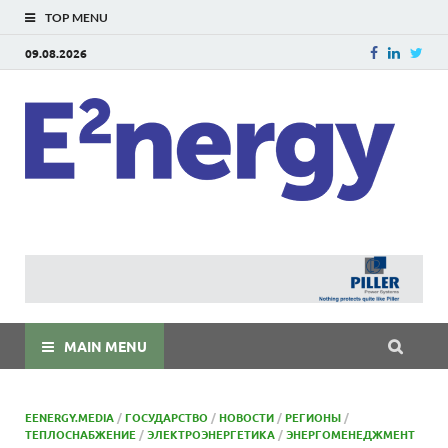
TOP MENU
09.08.2026
E
E²ner
энерг
Евраз
мира
MAIN MENU
EENERGY.MEDIA
/
ГОСУДАРСТВО
/
НОВОСТИ
/
РЕГИОНЫ
/
ТЕПЛОСНАБЖЕНИЕ
/
ЭЛЕКТРОЭНЕРГЕТИКА
/
ЭНЕРГОМЕНЕДЖМЕНТ