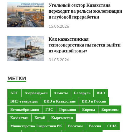
Угольный сектор Казахстана
переходит на рельсы экологизации
и глубокой переработки
15.06.2026
Как казахстанская
теплоэнергетика пытается выйти
из «красной зоны»
31.05.2026
МЕТКИ
АЭС
Азербайджан
Алматы
Беларусь
ВИЭ
ВИЭ-генерация
ВИЭ в Казахстане
ВИЭ в России
Великобритания
ГЭС
Германия
Европа
Евросоюз
Казахстан
Китай
Кыргызстан
Министерство Энергетики РК
Росатом
Россия
США