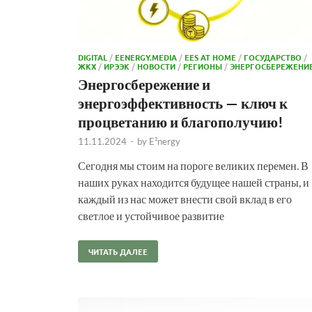
DIGITAL
/
EENERGY.MEDIA
/
EES AT HOME
/
ГОСУДАРСТВО
/
ЖКХ
/
ИРЭЭК
/
НОВОСТИ
/
РЕГИОНЫ
/
ЭНЕРГОСБЕРЕЖЕНИ
Энергосбережение и
энергоэффективность — ключ к
процветанию и благополучию!
11.11.2024
-
by
E²nergy
Сегодня мы стоим на пороге великих перемен. В
наших руках находится будущее нашей страны, и
каждый из нас может внести свой вклад в его
светлое и устойчивое развитие
ЧИТАТЬ ДАЛЕЕ