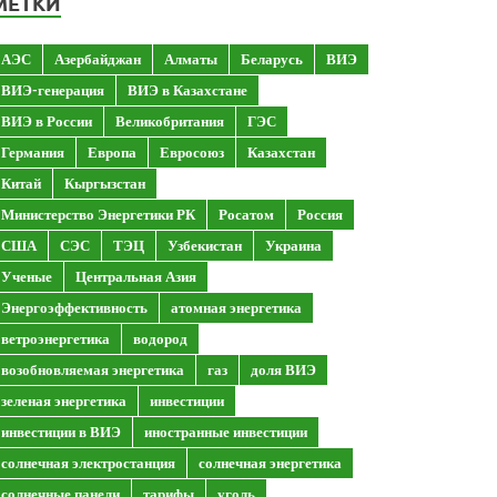
МЕТКИ
АЭС
Азербайджан
Алматы
Беларусь
ВИЭ
ВИЭ-генерация
ВИЭ в Казахстане
ВИЭ в России
Великобритания
ГЭС
Германия
Европа
Евросоюз
Казахстан
Китай
Кыргызстан
Министерство Энергетики РК
Росатом
Россия
США
СЭС
ТЭЦ
Узбекистан
Украина
Ученые
Центральная Азия
Энергоэффективность
атомная энергетика
ветроэнергетика
водород
возобновляемая энергетика
газ
доля ВИЭ
зеленая энергетика
инвестиции
инвестиции в ВИЭ
иностранные инвестиции
солнечная электростанция
солнечная энергетика
солнечные панели
тарифы
уголь