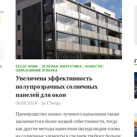
Ы
EES AT HOME
/
ЗЕЛЕНАЯ ЭНЕРГЕТИКА
/
НОВОСТИ
/
ОБРАЗОВАНИЕ И НАУКА
Увеличена эффективность
полупрозрачных солнечных
панелей для окон
06.08.2024
-
by
E²nergy
Преимущество ионно-лучевого напыления также
заключается в более низкой себестоимости, тогда
как другие методы нанесения оксида индия-олова
на солнечные элементы в среднем требуют больше