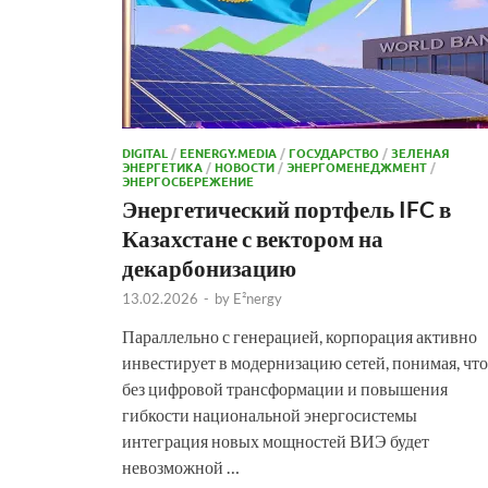
DIGITAL
/
EENERGY.MEDIA
/
ГОСУДАРСТВО
/
ЗЕЛЕНАЯ
ЭНЕРГЕТИКА
/
НОВОСТИ
/
ЭНЕРГОМЕНЕДЖМЕНТ
/
ЭНЕРГОСБЕРЕЖЕНИЕ
Энергетический портфель IFC в
Казахстане с вектором на
декарбонизацию
13.02.2026
-
by
E²nergy
Параллельно с генерацией, корпорация активно
инвестирует в модернизацию сетей, понимая, что
без цифровой трансформации и повышения
гибкости национальной энергосистемы
интеграция новых мощностей ВИЭ будет
невозможной …