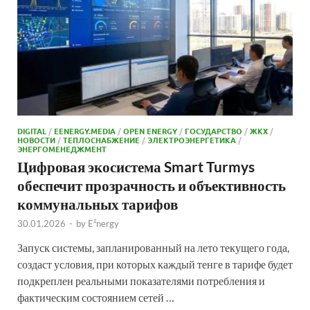
DIGITAL
/
EENERGY.MEDIA
/
OPEN ENERGY
/
ГОСУДАРСТВО
/
ЖКХ
/
НОВОСТИ
/
ТЕПЛОСНАБЖЕНИЕ
/
ЭЛЕКТРОЭНЕРГЕТИКА
/
ЭНЕРГОМЕНЕДЖМЕНТ
Цифровая экосистема Smart Turmys
обеспечит прозрачность и объективность
коммунальных тарифов
30.01.2026
-
by
E²nergy
Запуск системы, запланированный на лето текущего года,
создаст условия, при которых каждый тенге в тарифе будет
подкреплен реальными показателями потребления и
фактическим состоянием сетей …