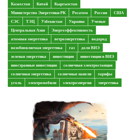
Казахстан
Китай
Кыргызстан
Министерство Энергетики РК
Росатом
Россия
США
СЭС
ТЭЦ
Узбекистан
Украина
Ученые
Центральная Азия
Энергоэффективность
атомная энергетика
ветроэнергетика
водород
возобновляемая энергетика
газ
доля ВИЭ
зеленая энергетика
инвестиции
инвестиции в ВИЭ
иностранные инвестиции
солнечная электростанция
солнечная энергетика
солнечные панели
тарифы
уголь
электромобили
электроэнергия
энергетика