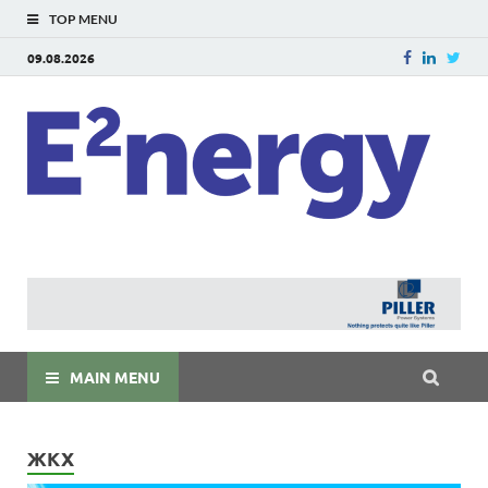
TOP MENU
09.08.2026
E
E²ner
энерг
Евраз
мира
MAIN MENU
ЖКХ