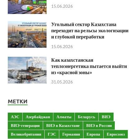
15.06.2026
Угольный сектор Казахстана
переходит на рельсы экологизации
и глубокой переработки
15.06.2026
Как казахстанская
теплоэнергетика пытается выйти
из «красной зоны»
31.05.2026
МЕТКИ
АЭС
Азербайджан
Алматы
Беларусь
ВИЭ
ВИЭ-генерация
ВИЭ в Казахстане
ВИЭ в России
Великобритания
ГЭС
Германия
Европа
Евросоюз