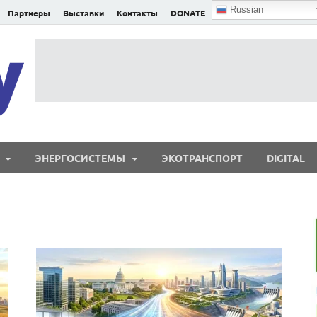
Russian
Партнеры
Выставки
Контакты
DONATE
E²nergy
E²nergy — энергетика Евразии и мира
ЭНЕРГОСИСТЕМЫ
ЭКОТРАНСПОРТ
DIGITAL