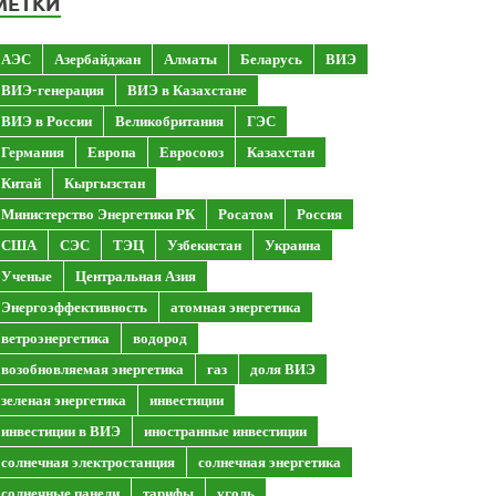
МЕТКИ
АЭС
Азербайджан
Алматы
Беларусь
ВИЭ
ВИЭ-генерация
ВИЭ в Казахстане
ВИЭ в России
Великобритания
ГЭС
Германия
Европа
Евросоюз
Казахстан
Китай
Кыргызстан
Министерство Энергетики РК
Росатом
Россия
США
СЭС
ТЭЦ
Узбекистан
Украина
Ученые
Центральная Азия
Энергоэффективность
атомная энергетика
ветроэнергетика
водород
возобновляемая энергетика
газ
доля ВИЭ
зеленая энергетика
инвестиции
инвестиции в ВИЭ
иностранные инвестиции
солнечная электростанция
солнечная энергетика
солнечные панели
тарифы
уголь