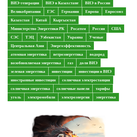
ВИЭ-генерация
ВИЭ в Казахстане
ВИЭ в России
Великобритания
ГЭС
Германия
Европа
Евросоюз
Казахстан
Китай
Кыргызстан
Министерство Энергетики РК
Росатом
Россия
США
СЭС
ТЭЦ
Узбекистан
Украина
Ученые
Центральная Азия
Энергоэффективность
атомная энергетика
ветроэнергетика
водород
возобновляемая энергетика
газ
доля ВИЭ
зеленая энергетика
инвестиции
инвестиции в ВИЭ
иностранные инвестиции
солнечная электростанция
солнечная энергетика
солнечные панели
тарифы
уголь
электромобили
электроэнергия
энергетика