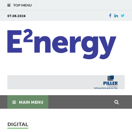
TOP MENU
07.08.2026
E
E²ner
энерг
Евраз
мира
MAIN MENU
DIGITAL