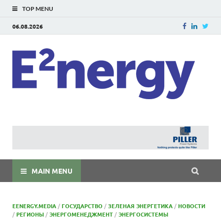
TOP MENU
06.08.2026
E
E²ner
энерг
Евраз
мира
MAIN MENU
EENERGY.MEDIA
/
ГОСУДАРСТВО
/
ЗЕЛЕНАЯ ЭНЕРГЕТИКА
/
НОВОСТИ
/
РЕГИОНЫ
/
ЭНЕРГОМЕНЕДЖМЕНТ
/
ЭНЕРГОСИСТЕМЫ