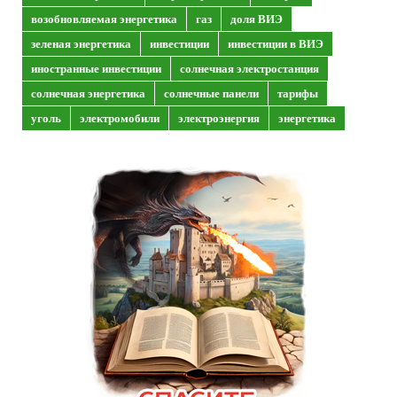
возобновляемая энергетика
газ
доля ВИЭ
зеленая энергетика
инвестиции
инвестиции в ВИЭ
иностранные инвестиции
солнечная электростанция
солнечная энергетика
солнечные панели
тарифы
уголь
электромобили
электроэнергия
энергетика