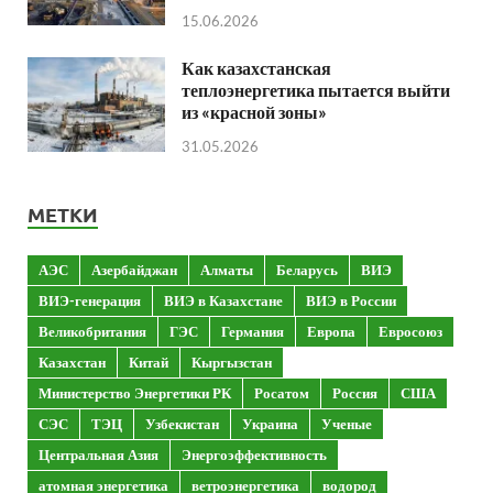
15.06.2026
Как казахстанская
теплоэнергетика пытается выйти
из «красной зоны»
31.05.2026
МЕТКИ
АЭС
Азербайджан
Алматы
Беларусь
ВИЭ
ВИЭ-генерация
ВИЭ в Казахстане
ВИЭ в России
Великобритания
ГЭС
Германия
Европа
Евросоюз
Казахстан
Китай
Кыргызстан
Министерство Энергетики РК
Росатом
Россия
США
СЭС
ТЭЦ
Узбекистан
Украина
Ученые
Центральная Азия
Энергоэффективность
атомная энергетика
ветроэнергетика
водород