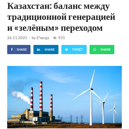
Казахстан: баланс между
традиционной генерацией
и «зелёным» переходом
26.11.2025
-
by
E²nergy
931
SHARE
SHARE
TWEET
SHARE