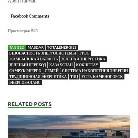
Арон Найман
Facebook Comments
Просмотры:
931
TAGGED
MASDAR
TOTALENERGIES
БЕЗОПАСНОСТЬ ЭНЕРГОСИСТЕМЫ
ГРЭС
ЖАМБЫЛСКАЯ ОБЛАСТЬ
ЗЕЛЕНАЯ ЭНЕРГЕТИКА
ЗЕЛЕНЫЙ ПЕРЕХОД
КАЗАХСТАН
КОКШЕТАУ
САМРУК ЭНЕРГО
СЕМЕЙ
СИСТЕМА НАКОПЛЕНИЯ ЭНЕРГИИ
ТРАДИЦИОННАЯ ЭНЕРГЕТИКА
ТЭЦ
УСТЬ-КАМЕНОГОРСК
ЭНЕРГОБАЛАНС
RELATED POSTS