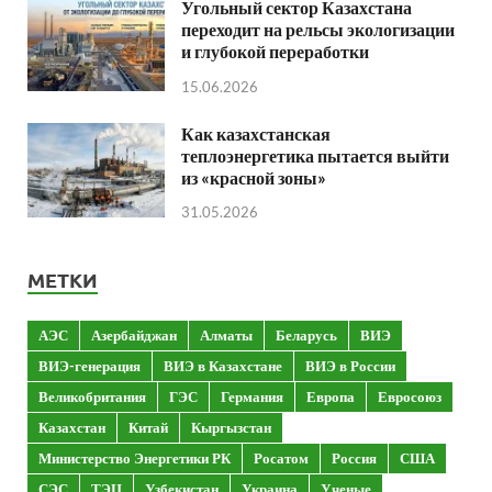
Угольный сектор Казахстана
переходит на рельсы экологизации
и глубокой переработки
15.06.2026
Как казахстанская
теплоэнергетика пытается выйти
из «красной зоны»
31.05.2026
МЕТКИ
АЭС
Азербайджан
Алматы
Беларусь
ВИЭ
ВИЭ-генерация
ВИЭ в Казахстане
ВИЭ в России
Великобритания
ГЭС
Германия
Европа
Евросоюз
Казахстан
Китай
Кыргызстан
Министерство Энергетики РК
Росатом
Россия
США
СЭС
ТЭЦ
Узбекистан
Украина
Ученые