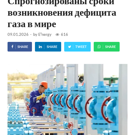
Спрогнозированы сроки
возникновения дефицита
газа в мире
09.01.2026
-
by
E²nergy
616
SHARE
SHARE
TWEET
SHARE