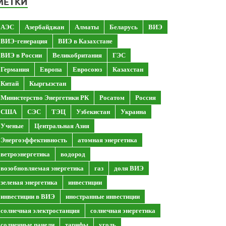
МЕТКИ
АЭС
Азербайджан
Алматы
Беларусь
ВИЭ
ВИЭ-генерация
ВИЭ в Казахстане
ВИЭ в России
Великобритания
ГЭС
Германия
Европа
Евросоюз
Казахстан
Китай
Кыргызстан
Министерство Энергетики РК
Росатом
Россия
США
СЭС
ТЭЦ
Узбекистан
Украина
Ученые
Центральная Азия
Энергоэффективность
атомная энергетика
ветроэнергетика
водород
возобновляемая энергетика
газ
доля ВИЭ
зеленая энергетика
инвестиции
инвестиции в ВИЭ
иностранные инвестиции
солнечная электростанция
солнечная энергетика
солнечные панели
тарифы
уголь