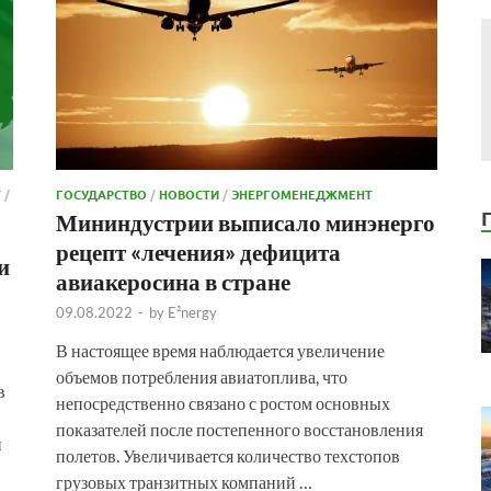
Т
/
ГОСУДАРСТВО
/
НОВОСТИ
/
ЭНЕРГОМЕНЕДЖМЕНТ
Мининдустрии выписало минэнерго
рецепт «лечения» дефицита
и
авиакеросина в стране
09.08.2022
-
by
E²nergy
В настоящее время наблюдается увеличение
объемов потребления авиатоплива, что
в
непосредственно связано с ростом основных
показателей после постепенного восстановления
й
полетов. Увеличивается количество техстопов
грузовых транзитных компаний …