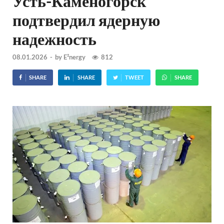
Усть-Каменогорск
подтвердил ядерную
надежность
08.01.2026
-
by
E²nergy
812
SHARE
SHARE
TWEET
SHARE