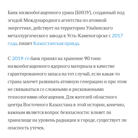
Банк низкообогащенного урана (БНОУ), созданный под
эгидой Международного агентства по атомной
энергетике, действует на территории Ульбинского
металлургического завода в Усть-Каменогорске с
2017
года
, пишет
Казахстанская правда
.
С
2019-го
банк принял на хранение 90 тонн
низкообогащенного ядерного материала в качестве
гарантированного запаса на тот случай, если какая-то
страна захочет развивать атомную генерацию и при этом
не связываться со сложными и рискованными
технологиями обогащения. Для жителей областного
центра Восточного Казах­стана в этой истории, конечно,
важным является вопрос безопаснос­ти: влияет ли
хранилище на уровень радиации в городе, существует ли
опас­ность утечек.