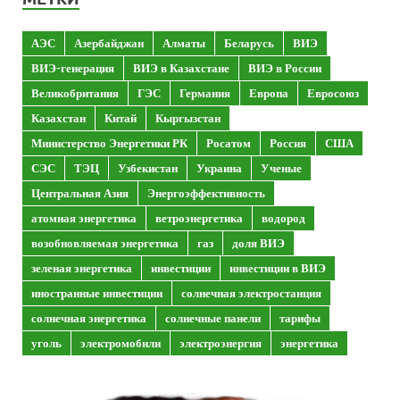
АЭС
Азербайджан
Алматы
Беларусь
ВИЭ
ВИЭ-генерация
ВИЭ в Казахстане
ВИЭ в России
Великобритания
ГЭС
Германия
Европа
Евросоюз
Казахстан
Китай
Кыргызстан
Министерство Энергетики РК
Росатом
Россия
США
СЭС
ТЭЦ
Узбекистан
Украина
Ученые
Центральная Азия
Энергоэффективность
атомная энергетика
ветроэнергетика
водород
возобновляемая энергетика
газ
доля ВИЭ
зеленая энергетика
инвестиции
инвестиции в ВИЭ
иностранные инвестиции
солнечная электростанция
солнечная энергетика
солнечные панели
тарифы
уголь
электромобили
электроэнергия
энергетика