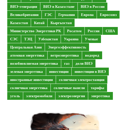
ВИЭ-генерация
ВИЭ в Казахстане
ВИЭ в России
Великобритания
ГЭС
Германия
Европа
Евросоюз
Казахстан
Китай
Кыргызстан
Министерство Энергетики РК
Росатом
Россия
США
СЭС
ТЭЦ
Узбекистан
Украина
Ученые
Центральная Азия
Энергоэффективность
атомная энергетика
ветроэнергетика
водород
возобновляемая энергетика
газ
доля ВИЭ
зеленая энергетика
инвестиции
инвестиции в ВИЭ
иностранные инвестиции
солнечная электростанция
солнечная энергетика
солнечные панели
тарифы
уголь
электромобили
электроэнергия
энергетика