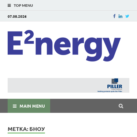
TOP MENU
07.08.2026
E
E²ner
энерг
Евраз
мира
MAIN MENU
МЕТКА:
БНОУ