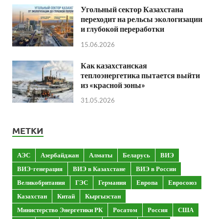
Угольный сектор Казахстана
переходит на рельсы экологизации
и глубокой переработки
15.06.2026
Как казахстанская
теплоэнергетика пытается выйти
из «красной зоны»
31.05.2026
МЕТКИ
АЭС
Азербайджан
Алматы
Беларусь
ВИЭ
ВИЭ-генерация
ВИЭ в Казахстане
ВИЭ в России
Великобритания
ГЭС
Германия
Европа
Евросоюз
Казахстан
Китай
Кыргызстан
Министерство Энергетики РК
Росатом
Россия
США