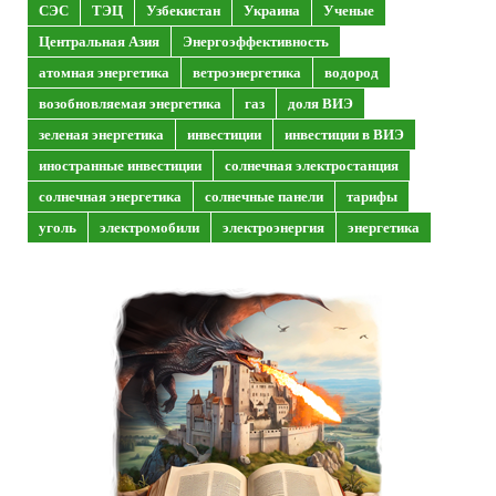
СЭС
ТЭЦ
Узбекистан
Украина
Ученые
Центральная Азия
Энергоэффективность
атомная энергетика
ветроэнергетика
водород
возобновляемая энергетика
газ
доля ВИЭ
зеленая энергетика
инвестиции
инвестиции в ВИЭ
иностранные инвестиции
солнечная электростанция
солнечная энергетика
солнечные панели
тарифы
уголь
электромобили
электроэнергия
энергетика