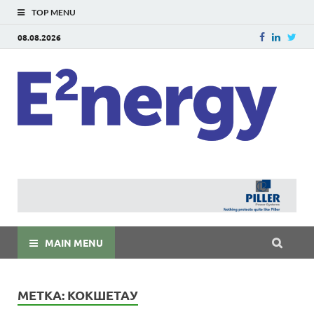
TOP MENU
08.08.2026
E
E²ner
энерг
Евраз
мира
MAIN MENU
МЕТКА:
КОКШЕТАУ