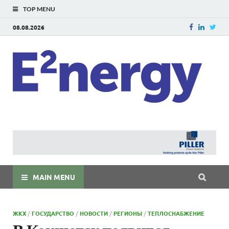
TOP MENU
08.08.2026
E
E²ner
энерг
Евраз
мира
MAIN MENU
ЖКХ
/
ГОСУДАРСТВО
/
НОВОСТИ
/
РЕГИОНЫ
/
ТЕПЛОСНАБЖЕНИЕ