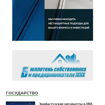
ГОСУДАРСТВО
Экибастузские мегаватты в ИИ-