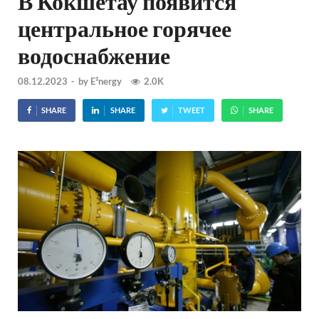
В Кокшетау появится
центральное горячее
водоснабжение
08.12.2023
-
by
E²nergy
2.0K
SHARE
SHARE
TWEET
SHARE