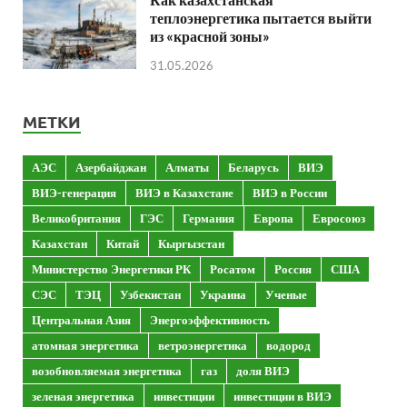
теплоэнергетика пытается выйти
из «красной зоны»
31.05.2026
МЕТКИ
АЭС
Азербайджан
Алматы
Беларусь
ВИЭ
ВИЭ-генерация
ВИЭ в Казахстане
ВИЭ в России
Великобритания
ГЭС
Германия
Европа
Евросоюз
Казахстан
Китай
Кыргызстан
Министерство Энергетики РК
Росатом
Россия
США
СЭС
ТЭЦ
Узбекистан
Украина
Ученые
Центральная Азия
Энергоэффективность
атомная энергетика
ветроэнергетика
водород
возобновляемая энергетика
газ
доля ВИЭ
зеленая энергетика
инвестиции
инвестиции в ВИЭ