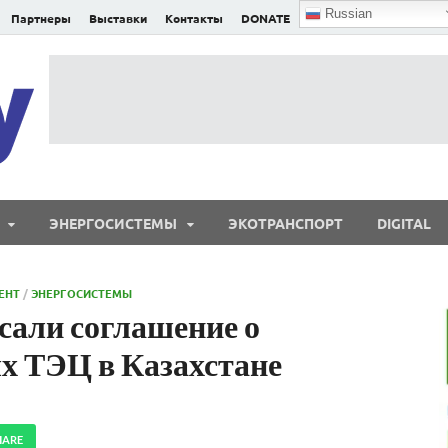
Russian
Партнеры
Выставки
Контакты
DONATE
E²nergy
E²nergy — энергетика Евразии и мира
ЭНЕРГОСИСТЕМЫ
ЭКОТРАНСПОРТ
DIGITAL
ЕНТ
/
ЭНЕРГОСИСТЕМЫ
сали соглашение о
х ТЭЦ в Казахстане
HARE