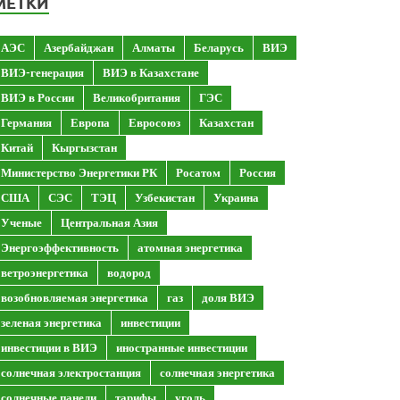
МЕТКИ
АЭС
Азербайджан
Алматы
Беларусь
ВИЭ
ВИЭ-генерация
ВИЭ в Казахстане
ВИЭ в России
Великобритания
ГЭС
Германия
Европа
Евросоюз
Казахстан
Китай
Кыргызстан
Министерство Энергетики РК
Росатом
Россия
США
СЭС
ТЭЦ
Узбекистан
Украина
Ученые
Центральная Азия
Энергоэффективность
атомная энергетика
ветроэнергетика
водород
возобновляемая энергетика
газ
доля ВИЭ
зеленая энергетика
инвестиции
инвестиции в ВИЭ
иностранные инвестиции
солнечная электростанция
солнечная энергетика
солнечные панели
тарифы
уголь