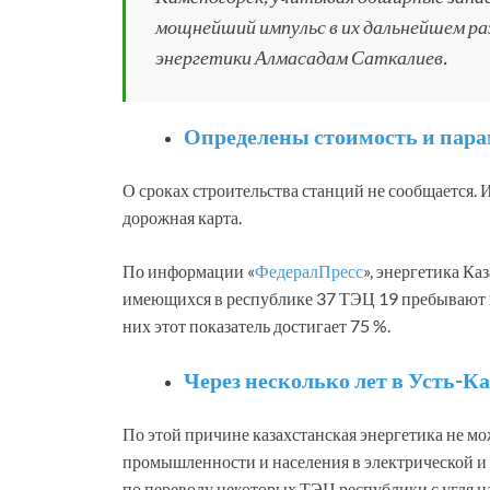
мощнейший импульс в их дальнейшем ра
энергетики Алмасадам Саткалиев.
Определены стоимость и пара
О сроках строительства станций не сообщается. 
дорожная карта.
По информации «
ФедералПресс
», энергетика Ка
имеющихся в республике 37 ТЭЦ 19 пребывают в 
них этот показатель достигает 75 %.
Через несколько лет в Усть-К
По этой причине казахстанская энергетика не м
промышленности и населения в электрической и 
по переводу некоторых ТЭЦ республики с угля на 