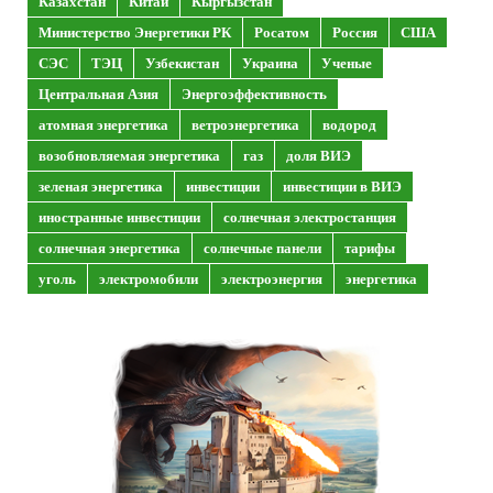
Казахстан
Китай
Кыргызстан
Министерство Энергетики РК
Росатом
Россия
США
СЭС
ТЭЦ
Узбекистан
Украина
Ученые
Центральная Азия
Энергоэффективность
атомная энергетика
ветроэнергетика
водород
возобновляемая энергетика
газ
доля ВИЭ
зеленая энергетика
инвестиции
инвестиции в ВИЭ
иностранные инвестиции
солнечная электростанция
солнечная энергетика
солнечные панели
тарифы
уголь
электромобили
электроэнергия
энергетика