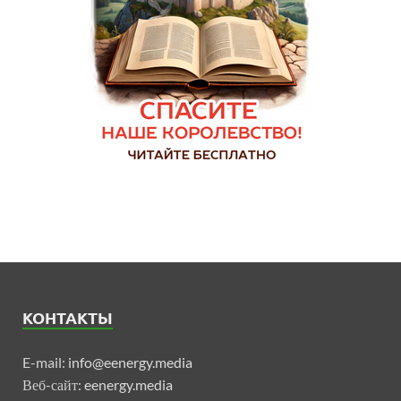
КОНТАКТЫ
E-mail:
info@eenergy.media
Веб-сайт:
eenergy.media