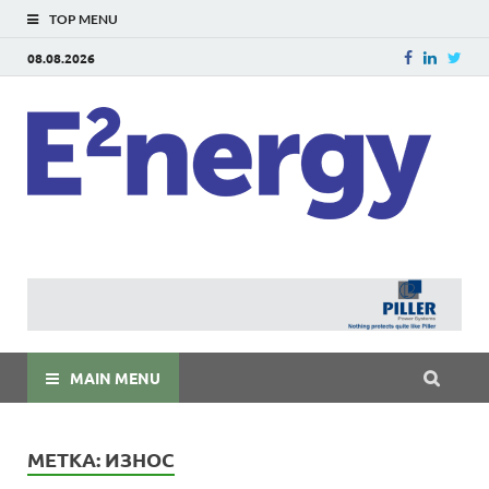
TOP MENU
08.08.2026
E
E²ner
энерг
Евраз
мира
MAIN MENU
МЕТКА:
ИЗНОС