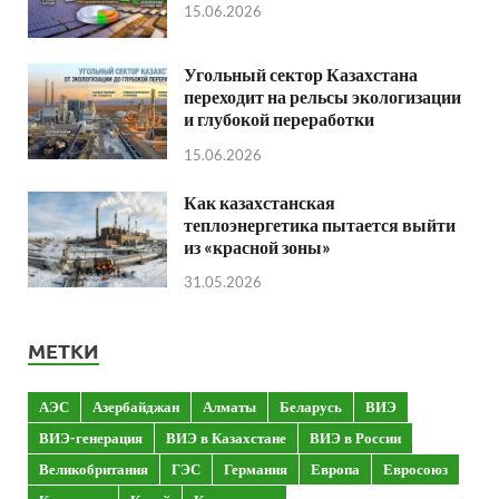
15.06.2026
Угольный сектор Казахстана
переходит на рельсы экологизации
и глубокой переработки
15.06.2026
Как казахстанская
теплоэнергетика пытается выйти
из «красной зоны»
31.05.2026
МЕТКИ
АЭС
Азербайджан
Алматы
Беларусь
ВИЭ
ВИЭ-генерация
ВИЭ в Казахстане
ВИЭ в России
Великобритания
ГЭС
Германия
Европа
Евросоюз