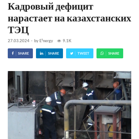
Кадровый дефицит
нарастает на казахстанских
ТЭЦ
27.03.2024
-
by
E²nergy
9.1K
SHARE
SHARE
TWEET
SHARE