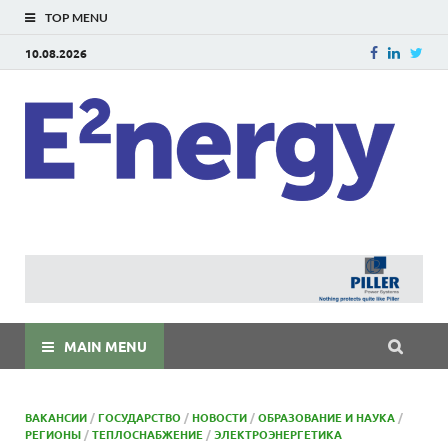
TOP MENU
10.08.2026
E
E²ner
энерг
Евраз
мира
MAIN MENU
ВАКАНСИИ
/
ГОСУДАРСТВО
/
НОВОСТИ
/
ОБРАЗОВАНИЕ И НАУКА
/
РЕГИОНЫ
/
ТЕПЛОСНАБЖЕНИЕ
/
ЭЛЕКТРОЭНЕРГЕТИКА