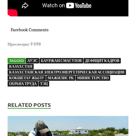
Facebook Comments
Просмотры:
9 098
TAGGED
АУЭС
БАУРЖАН СМАГУЛОВ
ДЕФИЦИТ КАДРОВ
КАЗАХСТАН
КАЗАХСТАНСКАЯ ЭЛЕКТРОЭНЕРГЕТИЧЕСКАЯ АССОЦИАЦИЯ
КОКШЕТАУ ЖЫЛУ
МАЖИЛИС РК
МИНИСТЕРСТВО
ОХРАНА ТРУДА
ТЭЦ
RELATED POSTS