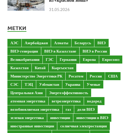
31.05.2026
МЕТКИ
АЭС
Азербайджан
Алматы
Беларусь
ВИЭ
ВИЭ-генерация
ВИЭ в Казахстане
ВИЭ в России
Великобритания
ГЭС
Германия
Европа
Евросоюз
Казахстан
Китай
Кыргызстан
Министерство Энергетики РК
Росатом
Россия
США
СЭС
ТЭЦ
Узбекистан
Украина
Ученые
Центральная Азия
Энергоэффективность
атомная энергетика
ветроэнергетика
водород
возобновляемая энергетика
газ
доля ВИЭ
зеленая энергетика
инвестиции
инвестиции в ВИЭ
иностранные инвестиции
солнечная электростанция