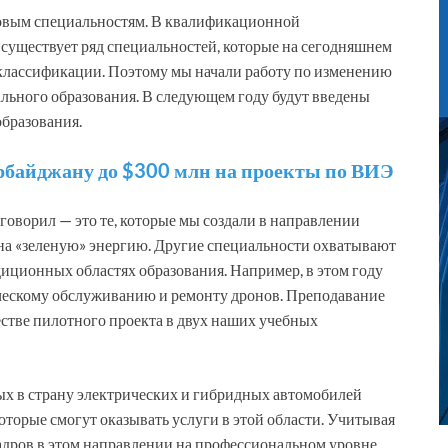
 новым специальностям. В квалификационной
существует ряд специальностей, которые на сегодняшнем
 классификации. Поэтому мы начали работу по изменению
ьного образования. В следующем году будут введены
бразования.
байджану до $300 млн на проекты по ВИЭ
я говорил — это те, которые мы создали в направлении
м на «зеленую» энергию. Другие специальности охватывают
диционных областях образования. Например, в этом году
ческому обслуживанию и ремонту дронов. Преподавание
естве пилотного проекта в двух наших учебных
х в страну электрических и гибридных автомобилей
 которые смогут оказывать услуги в этой области. Учитывая
адров в этом направлении на профессиональном уровне.