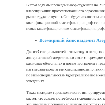
В этом году мы проведем набор студентов по 9
классификации профессионального образования 
рынке труда не нужны. Они будут исключены из
квалификационной классификации профессионал
новые квалификационные классификации профо
Всемирный банк выделит Азер
Две из 9 специальностей в этом году, о которых 
альтернативной энергетики, в связи с переходо
как новые области, так и новые программы в тра
мы впервые предлагаем специальность по техни
по этим специальностям будет реализовано в кач
заведениях.
Также с каждым годом количество импортируемы
растет, что создает потребность в специалистах,
это, мы будем проводить годичную подготовку к