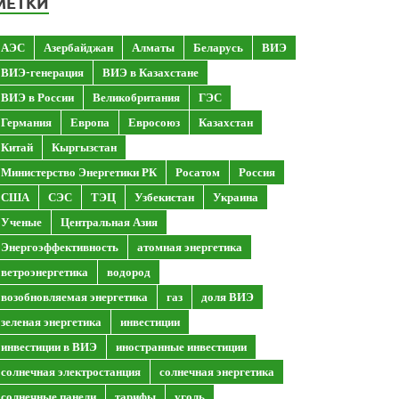
МЕТКИ
АЭС
Азербайджан
Алматы
Беларусь
ВИЭ
ВИЭ-генерация
ВИЭ в Казахстане
ВИЭ в России
Великобритания
ГЭС
Германия
Европа
Евросоюз
Казахстан
Китай
Кыргызстан
Министерство Энергетики РК
Росатом
Россия
США
СЭС
ТЭЦ
Узбекистан
Украина
Ученые
Центральная Азия
Энергоэффективность
атомная энергетика
ветроэнергетика
водород
возобновляемая энергетика
газ
доля ВИЭ
зеленая энергетика
инвестиции
инвестиции в ВИЭ
иностранные инвестиции
солнечная электростанция
солнечная энергетика
солнечные панели
тарифы
уголь