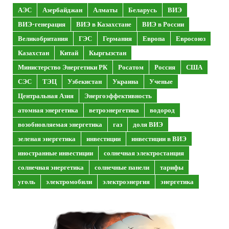
АЭС
Азербайджан
Алматы
Беларусь
ВИЭ
ВИЭ-генерация
ВИЭ в Казахстане
ВИЭ в России
Великобритания
ГЭС
Германия
Европа
Евросоюз
Казахстан
Китай
Кыргызстан
Министерство Энергетики РК
Росатом
Россия
США
СЭС
ТЭЦ
Узбекистан
Украина
Ученые
Центральная Азия
Энергоэффективность
атомная энергетика
ветроэнергетика
водород
возобновляемая энергетика
газ
доля ВИЭ
зеленая энергетика
инвестиции
инвестиции в ВИЭ
иностранные инвестиции
солнечная электростанция
солнечная энергетика
солнечные панели
тарифы
уголь
электромобили
электроэнергия
энергетика