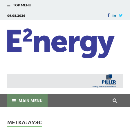
TOP MENU
09.08.2026
E
E²ner
энерг
Евраз
мира
MAIN MENU
МЕТКА:
АУЭС