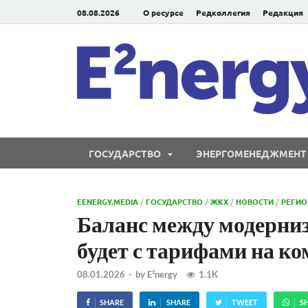
08.08.2026
О ресурсе
Редколлегия
Редакция
ГОСУДАРСТВО
ЭНЕРГОМЕНЕДЖМЕНТ
EENERGY.MEDIA
/
ГОСУДАРСТВО
/
ЖКХ
/
НОВОСТИ
/
РЕГИ
Баланс между модерниз
будет с тарифами на ко
08.01.2026
-
by
E²nergy
1.1K
SHARE
SHARE
TWEET
S