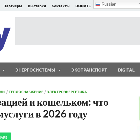
Russian
Партнеры
Выставки
Контакты
DONATE
E²nergy
E²nergy — энергетика Евразии и мира
ЭНЕРГОСИСТЕМЫ
ЭКОТРАНСПОРТ
DIGITAL
ОНЫ
/
ТЕПЛОСНАБЖЕНИЕ
/
ЭЛЕКТРОЭНЕРГЕТИКА
ацией и кошельком: что
муслуги в 2026 году
HARE