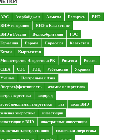
МЕТКИ
АЭС
Азербайджан
Алматы
Беларусь
ВИЭ
ВИЭ-генерация
ВИЭ в Казахстане
ВИЭ в России
Великобритания
ГЭС
Германия
Европа
Евросоюз
Казахстан
Китай
Кыргызстан
Министерство Энергетики РК
Росатом
Россия
США
СЭС
ТЭЦ
Узбекистан
Украина
Ученые
Центральная Азия
Энергоэффективность
атомная энергетика
ветроэнергетика
водород
возобновляемая энергетика
газ
доля ВИЭ
зеленая энергетика
инвестиции
инвестиции в ВИЭ
иностранные инвестиции
солнечная электростанция
солнечная энергетика
солнечные панели
тарифы
уголь