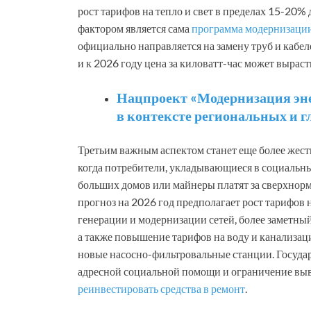
рост тарифов на тепло и свет в пределах 15-20%
фактором является сама
программа модернизаци
официально направляется на замену труб и кабе
и к 2026 году цена за киловатт-час может выраст
Нацпроект «Модернизация эне
в контексте региональных и 
Третьим важным аспектом станет еще более жес
когда потребители, укладывающиеся в социальны
больших домов или майнеры платят за сверхнорм
прогноз на 2026 год предполагает рост тарифов 
генерации и модернизации сетей, более заметный 
а также повышение тарифов на воду и канализац
новые насосно-фильтровальные станции. Государ
адресной социальной помощи и ограничение выв
реинвестировать средства в ремонт
.