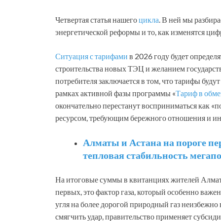
Четвертая статья нашего
цикла
. В ней мы разби
энергетической реформы и то, как изменятся циф
Ситуация с тарифами
в 2026 году будет определ
строительства новых ТЭЦ и желанием государств
потребителя заключается в том, что тарифы будут
рамках активной фазы программы «
Тариф в обме
окончательно перестанут восприниматься как «по
ресурсом, требующим бережного отношения и ин
Алматы и Астана на пороге пе
тепловая стабильность мегап
На итоговые суммы в квитанциях жителей Алмат
первых, это фактор газа, который особенно важен
угля на более дорогой природный газ неизбежно
смягчить удар, правительство применяет субсид