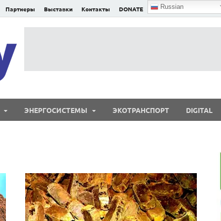
Russian
Партнеры
Выставки
Контакты
DONATE
E²nergy
E²nergy — энергетика Евразии и мира
ЭНЕРГОСИСТЕМЫ
ЭКОТРАНСПОРТ
DIGITAL