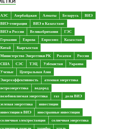
МЕТКИ
АЭС
Азербайджан
Алматы
Беларусь
ВИЭ
ВИЭ-генерация
ВИЭ в Казахстане
ВИЭ в России
Великобритания
ГЭС
Германия
Европа
Евросоюз
Казахстан
Китай
Кыргызстан
Министерство Энергетики РК
Росатом
Россия
США
СЭС
ТЭЦ
Узбекистан
Украина
Ученые
Центральная Азия
Энергоэффективность
атомная энергетика
ветроэнергетика
водород
возобновляемая энергетика
газ
доля ВИЭ
зеленая энергетика
инвестиции
инвестиции в ВИЭ
иностранные инвестиции
солнечная электростанция
солнечная энергетика
солнечные панели
тарифы
уголь