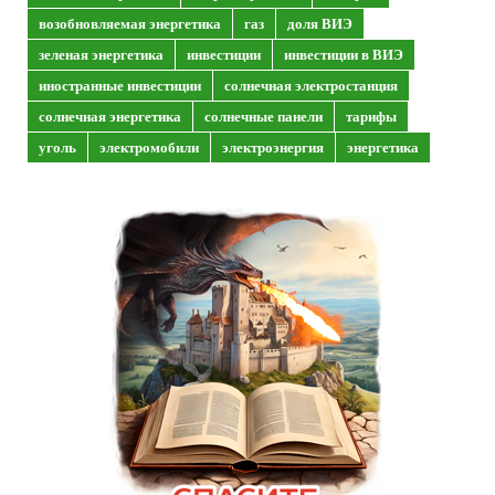
возобновляемая энергетика
газ
доля ВИЭ
зеленая энергетика
инвестиции
инвестиции в ВИЭ
иностранные инвестиции
солнечная электростанция
солнечная энергетика
солнечные панели
тарифы
уголь
электромобили
электроэнергия
энергетика