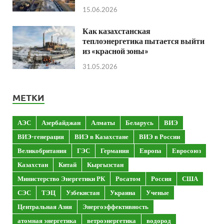
15.06.2026
Как казахстанская
теплоэнергетика пытается выйти
из «красной зоны»
31.05.2026
МЕТКИ
АЭС
Азербайджан
Алматы
Беларусь
ВИЭ
ВИЭ-генерация
ВИЭ в Казахстане
ВИЭ в России
Великобритания
ГЭС
Германия
Европа
Евросоюз
Казахстан
Китай
Кыргызстан
Министерство Энергетики РК
Росатом
Россия
США
СЭС
ТЭЦ
Узбекистан
Украина
Ученые
Центральная Азия
Энергоэффективность
атомная энергетика
ветроэнергетика
водород