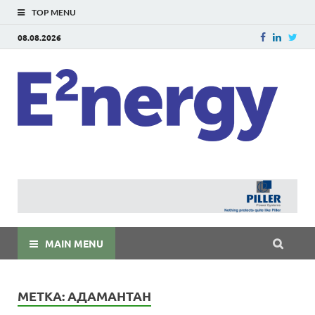
TOP MENU
08.08.2026
E
E²ner
энерг
Евраз
мира
MAIN MENU
МЕТКА:
АДАМАНТАН