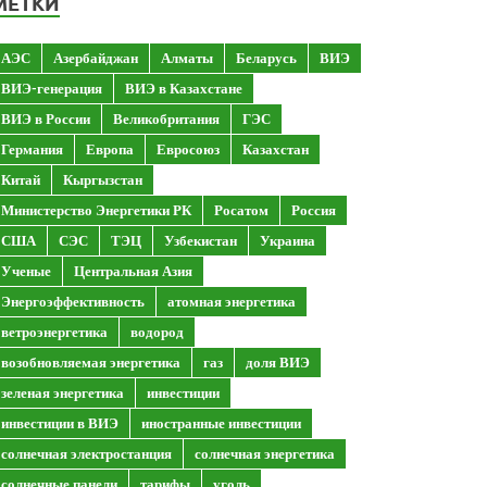
МЕТКИ
АЭС
Азербайджан
Алматы
Беларусь
ВИЭ
ВИЭ-генерация
ВИЭ в Казахстане
ВИЭ в России
Великобритания
ГЭС
Германия
Европа
Евросоюз
Казахстан
Китай
Кыргызстан
Министерство Энергетики РК
Росатом
Россия
США
СЭС
ТЭЦ
Узбекистан
Украина
Ученые
Центральная Азия
Энергоэффективность
атомная энергетика
ветроэнергетика
водород
возобновляемая энергетика
газ
доля ВИЭ
зеленая энергетика
инвестиции
инвестиции в ВИЭ
иностранные инвестиции
солнечная электростанция
солнечная энергетика
солнечные панели
тарифы
уголь