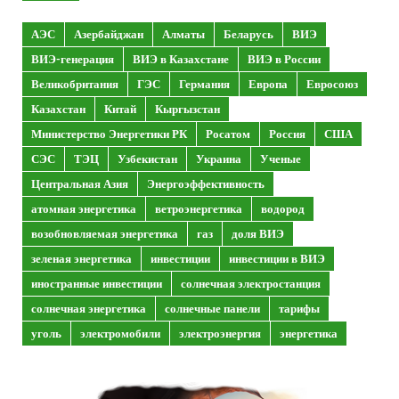
АЭС
Азербайджан
Алматы
Беларусь
ВИЭ
ВИЭ-генерация
ВИЭ в Казахстане
ВИЭ в России
Великобритания
ГЭС
Германия
Европа
Евросоюз
Казахстан
Китай
Кыргызстан
Министерство Энергетики РК
Росатом
Россия
США
СЭС
ТЭЦ
Узбекистан
Украина
Ученые
Центральная Азия
Энергоэффективность
атомная энергетика
ветроэнергетика
водород
возобновляемая энергетика
газ
доля ВИЭ
зеленая энергетика
инвестиции
инвестиции в ВИЭ
иностранные инвестиции
солнечная электростанция
солнечная энергетика
солнечные панели
тарифы
уголь
электромобили
электроэнергия
энергетика