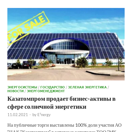
ЭНЕРГОСИСТЕМЫ
/
ГОСУДАРСТВО
/
ЗЕЛЕНАЯ ЭНЕРГЕТИКА
/
НОВОСТИ
/
ЭНЕРГОМЕНЕДЖМЕНТ
Казатомпром продает бизнес-активы в
сфере солнечной энергетики
11.02.2021
-
by
E²nergy
На публичные торги выставлены 100% доли участия АО
“НАК “Казатомпром” в уставных капиталах ТОО “МК