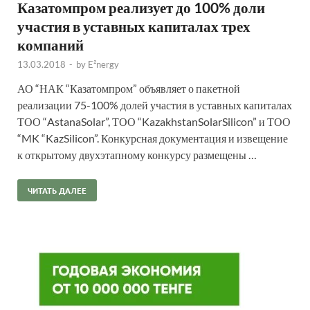
Казатомпром реализует до 100% доли
участия в уставных капиталах трех
компаний
13.03.2018
-
by
E²nergy
АО “НАК “Казатомпром” объявляет о пакетной
реализации 75-100% долей участия в уставных капиталах
ТОО “AstanaSolar”, ТОО “KazakhstanSolarSilicon” и ТОО
“MK “KazSilicon”. Конкурсная документация и извещение
к открытому двухэтапному конкурсу размещены …
ЧИТАТЬ ДАЛЕЕ