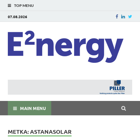
TOP MENU
07.08.2026
E
E²ner
энерг
Евраз
мира
MAIN MENU
МЕТКА:
ASTANASOLAR