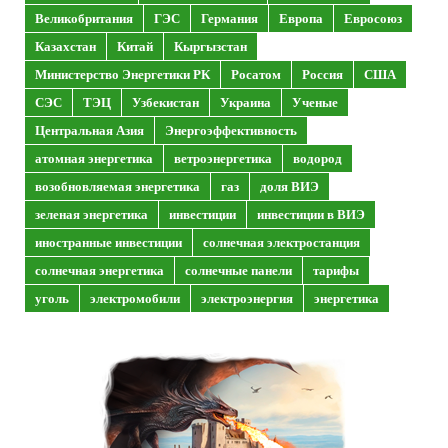
Великобритания
ГЭС
Германия
Европа
Евросоюз
Казахстан
Китай
Кыргызстан
Министерство Энергетики РК
Росатом
Россия
США
СЭС
ТЭЦ
Узбекистан
Украина
Ученые
Центральная Азия
Энергоэффективность
атомная энергетика
ветроэнергетика
водород
возобновляемая энергетика
газ
доля ВИЭ
зеленая энергетика
инвестиции
инвестиции в ВИЭ
иностранные инвестиции
солнечная электростанция
солнечная энергетика
солнечные панели
тарифы
уголь
электромобили
электроэнергия
энергетика