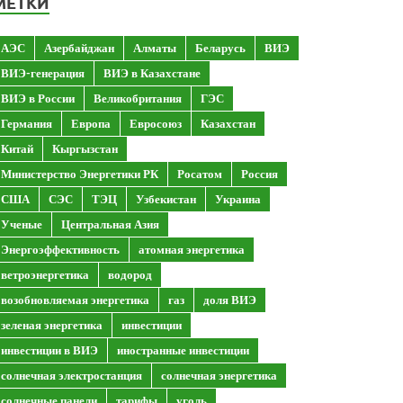
МЕТКИ
АЭС
Азербайджан
Алматы
Беларусь
ВИЭ
ВИЭ-генерация
ВИЭ в Казахстане
ВИЭ в России
Великобритания
ГЭС
Германия
Европа
Евросоюз
Казахстан
Китай
Кыргызстан
Министерство Энергетики РК
Росатом
Россия
США
СЭС
ТЭЦ
Узбекистан
Украина
Ученые
Центральная Азия
Энергоэффективность
атомная энергетика
ветроэнергетика
водород
возобновляемая энергетика
газ
доля ВИЭ
зеленая энергетика
инвестиции
инвестиции в ВИЭ
иностранные инвестиции
солнечная электростанция
солнечная энергетика
солнечные панели
тарифы
уголь