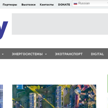
Russian
Партнеры
Выставки
Контакты
DONATE
E²nergy
E²nergy — энергетика Евразии и мира
ЭНЕРГОСИСТЕМЫ
ЭКОТРАНСПОРТ
DIGITAL