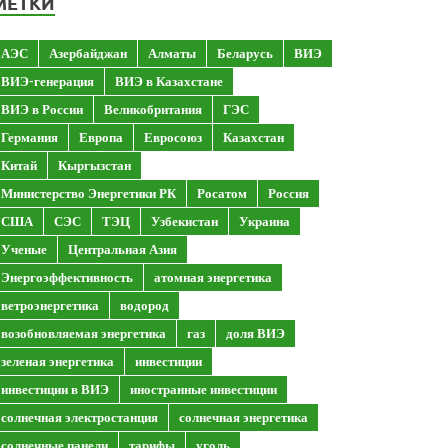
МЕТКИ
АЭС
Азербайджан
Алматы
Беларусь
ВИЭ
ВИЭ-генерация
ВИЭ в Казахстане
ВИЭ в России
Великобритания
ГЭС
Германия
Европа
Евросоюз
Казахстан
Китай
Кыргызстан
Министерство Энергетики РК
Росатом
Россия
США
СЭС
ТЭЦ
Узбекистан
Украина
Ученые
Центральная Азия
Энергоэффективность
атомная энергетика
ветроэнергетика
водород
возобновляемая энергетика
газ
доля ВИЭ
зеленая энергетика
инвестиции
инвестиции в ВИЭ
иностранные инвестиции
солнечная электростанция
солнечная энергетика
солнечные панели
тарифы
уголь