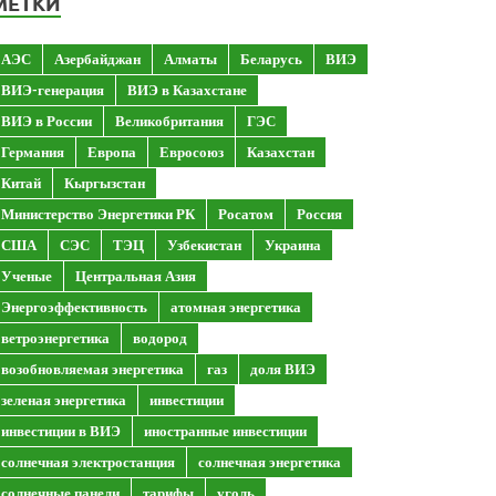
МЕТКИ
АЭС
Азербайджан
Алматы
Беларусь
ВИЭ
ВИЭ-генерация
ВИЭ в Казахстане
ВИЭ в России
Великобритания
ГЭС
Германия
Европа
Евросоюз
Казахстан
Китай
Кыргызстан
Министерство Энергетики РК
Росатом
Россия
США
СЭС
ТЭЦ
Узбекистан
Украина
Ученые
Центральная Азия
Энергоэффективность
атомная энергетика
ветроэнергетика
водород
возобновляемая энергетика
газ
доля ВИЭ
зеленая энергетика
инвестиции
инвестиции в ВИЭ
иностранные инвестиции
солнечная электростанция
солнечная энергетика
солнечные панели
тарифы
уголь