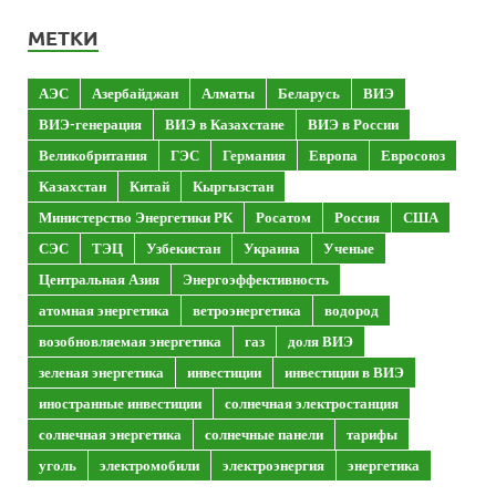
МЕТКИ
АЭС
Азербайджан
Алматы
Беларусь
ВИЭ
ВИЭ-генерация
ВИЭ в Казахстане
ВИЭ в России
Великобритания
ГЭС
Германия
Европа
Евросоюз
Казахстан
Китай
Кыргызстан
Министерство Энергетики РК
Росатом
Россия
США
СЭС
ТЭЦ
Узбекистан
Украина
Ученые
Центральная Азия
Энергоэффективность
атомная энергетика
ветроэнергетика
водород
возобновляемая энергетика
газ
доля ВИЭ
зеленая энергетика
инвестиции
инвестиции в ВИЭ
иностранные инвестиции
солнечная электростанция
солнечная энергетика
солнечные панели
тарифы
уголь
электромобили
электроэнергия
энергетика