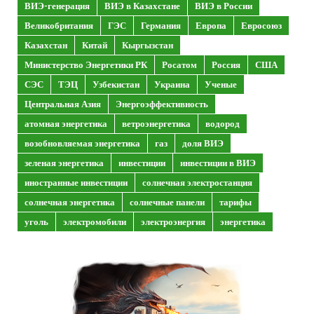
ВИЭ-генерация
ВИЭ в Казахстане
ВИЭ в России
Великобритания
ГЭС
Германия
Европа
Евросоюз
Казахстан
Китай
Кыргызстан
Министерство Энергетики РК
Росатом
Россия
США
СЭС
ТЭЦ
Узбекистан
Украина
Ученые
Центральная Азия
Энергоэффективность
атомная энергетика
ветроэнергетика
водород
возобновляемая энергетика
газ
доля ВИЭ
зеленая энергетика
инвестиции
инвестиции в ВИЭ
иностранные инвестиции
солнечная электростанция
солнечная энергетика
солнечные панели
тарифы
уголь
электромобили
электроэнергия
энергетика