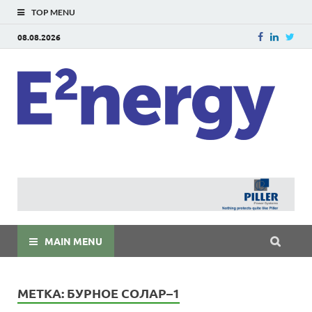
TOP MENU
08.08.2026
E
E²ner
энерг
Евраз
мира
MAIN MENU
МЕТКА:
БУРНОЕ СОЛАР–1