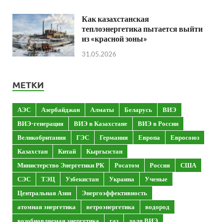
Как казахстанская
теплоэнергетика пытается выйти
из «красной зоны»
31.05.2026
МЕТКИ
АЭС
Азербайджан
Алматы
Беларусь
ВИЭ
ВИЭ-генерация
ВИЭ в Казахстане
ВИЭ в России
Великобритания
ГЭС
Германия
Европа
Евросоюз
Казахстан
Китай
Кыргызстан
Министерство Энергетики РК
Росатом
Россия
США
СЭС
ТЭЦ
Узбекистан
Украина
Ученые
Центральная Азия
Энергоэффективность
атомная энергетика
ветроэнергетика
водород
возобновляемая энергетика
газ
доля ВИЭ