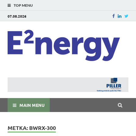
TOP MENU
07.08.2026
E
E²ner
энерг
Евраз
мира
MAIN MENU
МЕТКА:
BWRX-300