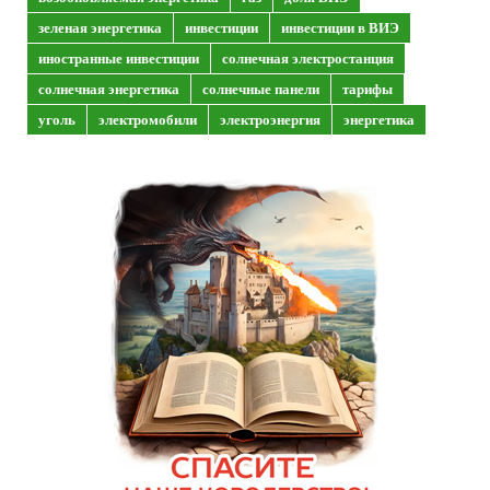
зеленая энергетика
инвестиции
инвестиции в ВИЭ
иностранные инвестиции
солнечная электростанция
солнечная энергетика
солнечные панели
тарифы
уголь
электромобили
электроэнергия
энергетика