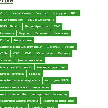
МЕТКИ
АЭС
Азербайджан
Алматы
Беларусь
ВИЭ
ВИЭ-генерация
ВИЭ в Казахстане
ВИЭ в России
Великобритания
ГЭС
Германия
Европа
Евросоюз
Казахстан
Китай
Кыргызстан
Министерство Энергетики РК
Росатом
Россия
США
СЭС
ТЭЦ
Узбекистан
Украина
Ученые
Центральная Азия
Энергоэффективность
атомная энергетика
ветроэнергетика
водород
возобновляемая энергетика
газ
доля ВИЭ
зеленая энергетика
инвестиции
инвестиции в ВИЭ
иностранные инвестиции
солнечная электростанция
солнечная энергетика
солнечные панели
тарифы
уголь