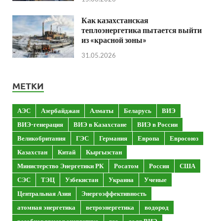
Как казахстанская
теплоэнергетика пытается выйти
из «красной зоны»
31.05.2026
МЕТКИ
АЭС
Азербайджан
Алматы
Беларусь
ВИЭ
ВИЭ-генерация
ВИЭ в Казахстане
ВИЭ в России
Великобритания
ГЭС
Германия
Европа
Евросоюз
Казахстан
Китай
Кыргызстан
Министерство Энергетики РК
Росатом
Россия
США
СЭС
ТЭЦ
Узбекистан
Украина
Ученые
Центральная Азия
Энергоэффективность
атомная энергетика
ветроэнергетика
водород