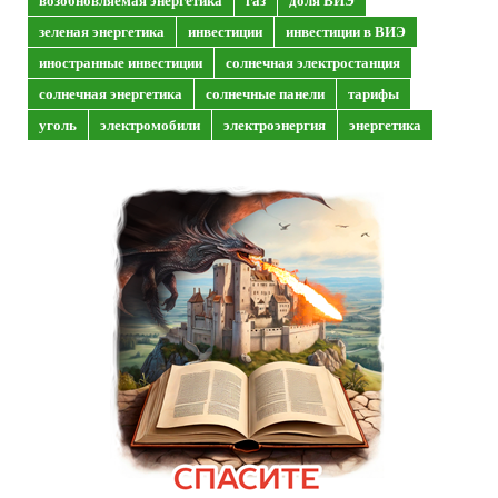
возобновляемая энергетика
газ
доля ВИЭ
зеленая энергетика
инвестиции
инвестиции в ВИЭ
иностранные инвестиции
солнечная электростанция
солнечная энергетика
солнечные панели
тарифы
уголь
электромобили
электроэнергия
энергетика