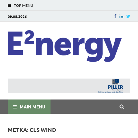
TOP MENU
09.08.2026
E
E²ner
энерг
Евраз
мира
MAIN MENU
МЕТКА:
CLS WIND