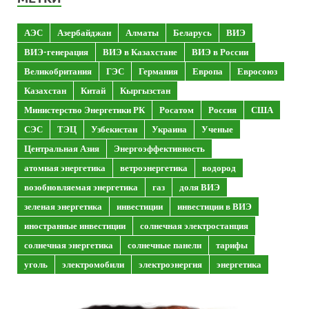
АЭС
Азербайджан
Алматы
Беларусь
ВИЭ
ВИЭ-генерация
ВИЭ в Казахстане
ВИЭ в России
Великобритания
ГЭС
Германия
Европа
Евросоюз
Казахстан
Китай
Кыргызстан
Министерство Энергетики РК
Росатом
Россия
США
СЭС
ТЭЦ
Узбекистан
Украина
Ученые
Центральная Азия
Энергоэффективность
атомная энергетика
ветроэнергетика
водород
возобновляемая энергетика
газ
доля ВИЭ
зеленая энергетика
инвестиции
инвестиции в ВИЭ
иностранные инвестиции
солнечная электростанция
солнечная энергетика
солнечные панели
тарифы
уголь
электромобили
электроэнергия
энергетика