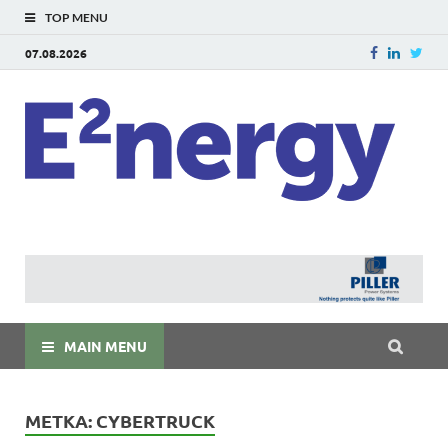
TOP MENU
07.08.2026
E
E²ner
энерг
Евраз
мира
MAIN MENU
МЕТКА:
CYBERTRUCK