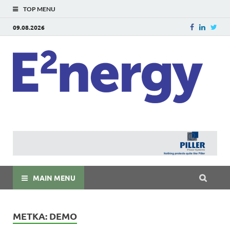
TOP MENU
09.08.2026
E
E²ner
энерг
Евраз
мира
MAIN MENU
МЕТКА:
DEMO