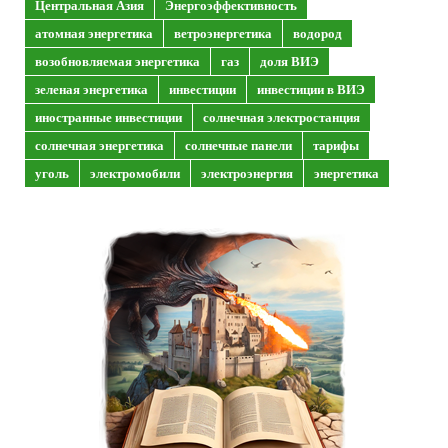
Центральная Азия
Энергоэффективность
атомная энергетика
ветроэнергетика
водород
возобновляемая энергетика
газ
доля ВИЭ
зеленая энергетика
инвестиции
инвестиции в ВИЭ
иностранные инвестиции
солнечная электростанция
солнечная энергетика
солнечные панели
тарифы
уголь
электромобили
электроэнергия
энергетика