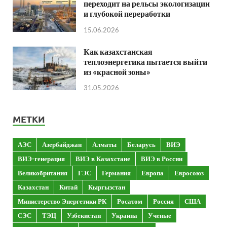
переходит на рельсы экологизации
и глубокой переработки
15.06.2026
Как казахстанская
теплоэнергетика пытается выйти
из «красной зоны»
31.05.2026
МЕТКИ
АЭС
Азербайджан
Алматы
Беларусь
ВИЭ
ВИЭ-генерация
ВИЭ в Казахстане
ВИЭ в России
Великобритания
ГЭС
Германия
Европа
Евросоюз
Казахстан
Китай
Кыргызстан
Министерство Энергетики РК
Росатом
Россия
США
СЭС
ТЭЦ
Узбекистан
Украина
Ученые