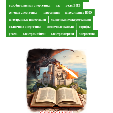
возобновляемая энергетика
газ
доля ВИЭ
зеленая энергетика
инвестиции
инвестиции в ВИЭ
иностранные инвестиции
солнечная электростанция
солнечная энергетика
солнечные панели
тарифы
уголь
электромобили
электроэнергия
энергетика