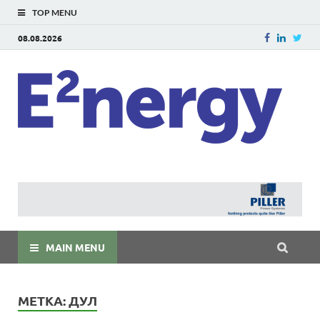
TOP MENU
08.08.2026
E
E²ner
энерг
Евраз
мира
MAIN MENU
МЕТКА:
ДУЛ