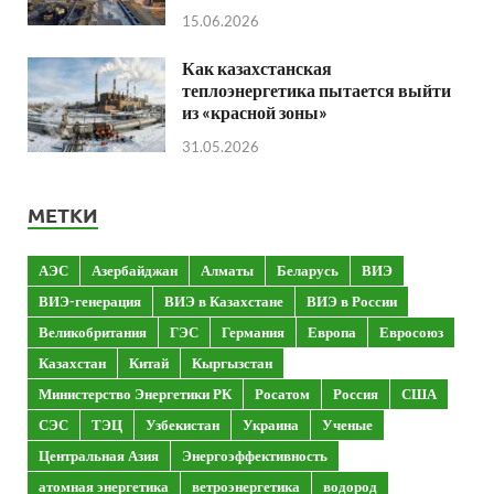
15.06.2026
Как казахстанская
теплоэнергетика пытается выйти
из «красной зоны»
31.05.2026
МЕТКИ
АЭС
Азербайджан
Алматы
Беларусь
ВИЭ
ВИЭ-генерация
ВИЭ в Казахстане
ВИЭ в России
Великобритания
ГЭС
Германия
Европа
Евросоюз
Казахстан
Китай
Кыргызстан
Министерство Энергетики РК
Росатом
Россия
США
СЭС
ТЭЦ
Узбекистан
Украина
Ученые
Центральная Азия
Энергоэффективность
атомная энергетика
ветроэнергетика
водород