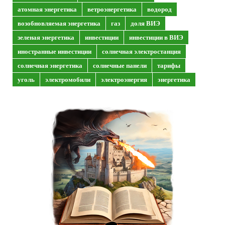
атомная энергетика
ветроэнергетика
водород
возобновляемая энергетика
газ
доля ВИЭ
зеленая энергетика
инвестиции
инвестиции в ВИЭ
иностранные инвестиции
солнечная электростанция
солнечная энергетика
солнечные панели
тарифы
уголь
электромобили
электроэнергия
энергетика