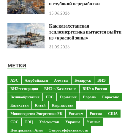
и глубокой переработки
15.06.2026
Как казахстанская
теплоэнергетика пытается выйти
из «красной зоны»
31.05.2026
МЕТКИ
АЭС
Азербайджан
Алматы
Беларусь
ВИЭ
ВИЭ-генерация
ВИЭ в Казахстане
ВИЭ в России
Великобритания
ГЭС
Германия
Европа
Евросоюз
Казахстан
Китай
Кыргызстан
Министерство Энергетики РК
Росатом
Россия
США
СЭС
ТЭЦ
Узбекистан
Украина
Ученые
Центральная Азия
Энергоэффективность