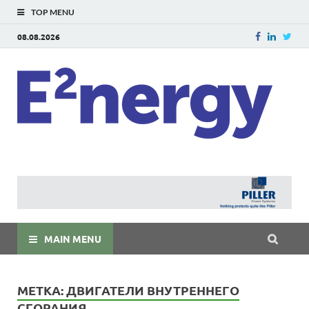
TOP MENU
08.08.2026
E
E²ner
энерг
Евраз
мира
MAIN MENU
МЕТКА:
ДВИГАТЕЛИ ВНУТРЕННЕГО
СГОРАНИЯ