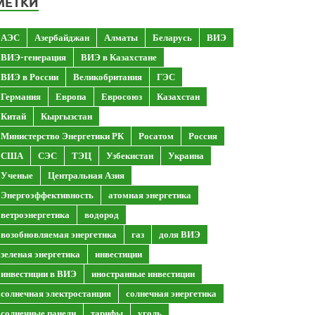
МЕТКИ
АЭС
Азербайджан
Алматы
Беларусь
ВИЭ
ВИЭ-генерация
ВИЭ в Казахстане
ВИЭ в России
Великобритания
ГЭС
Германия
Европа
Евросоюз
Казахстан
Китай
Кыргызстан
Министерство Энергетики РК
Росатом
Россия
США
СЭС
ТЭЦ
Узбекистан
Украина
Ученые
Центральная Азия
Энергоэффективность
атомная энергетика
ветроэнергетика
водород
возобновляемая энергетика
газ
доля ВИЭ
зеленая энергетика
инвестиции
инвестиции в ВИЭ
иностранные инвестиции
солнечная электростанция
солнечная энергетика
солнечные панели
тарифы
уголь