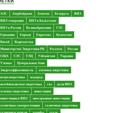
МЕТКИ
АЭС
Азербайджан
Алматы
Беларусь
ВИЭ
ВИЭ-генерация
ВИЭ в Казахстане
ВИЭ в России
Великобритания
ГЭС
Германия
Европа
Евросоюз
Казахстан
Китай
Кыргызстан
Министерство Энергетики РК
Росатом
Россия
США
СЭС
ТЭЦ
Узбекистан
Украина
Ученые
Центральная Азия
Энергоэффективность
атомная энергетика
ветроэнергетика
водород
возобновляемая энергетика
газ
доля ВИЭ
зеленая энергетика
инвестиции
инвестиции в ВИЭ
иностранные инвестиции
солнечная электростанция
солнечная энергетика
солнечные панели
тарифы
уголь