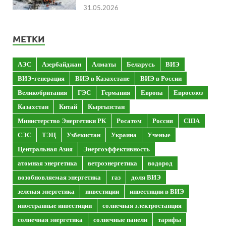
31.05.2026
МЕТКИ
АЭС
Азербайджан
Алматы
Беларусь
ВИЭ
ВИЭ-генерация
ВИЭ в Казахстане
ВИЭ в России
Великобритания
ГЭС
Германия
Европа
Евросоюз
Казахстан
Китай
Кыргызстан
Министерство Энергетики РК
Росатом
Россия
США
СЭС
ТЭЦ
Узбекистан
Украина
Ученые
Центральная Азия
Энергоэффективность
атомная энергетика
ветроэнергетика
водород
возобновляемая энергетика
газ
доля ВИЭ
зеленая энергетика
инвестиции
инвестиции в ВИЭ
иностранные инвестиции
солнечная электростанция
солнечная энергетика
солнечные панели
тарифы