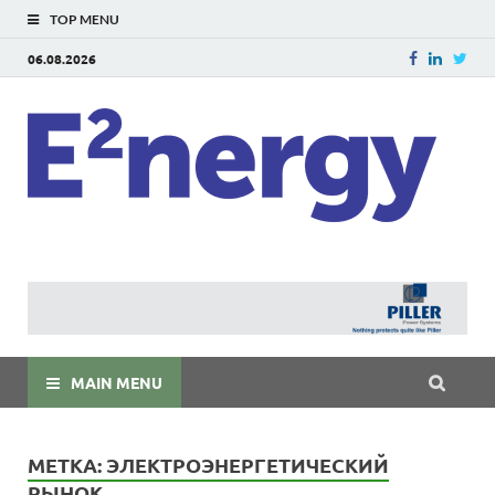
TOP MENU
06.08.2026
E
E²ner
энерг
Евраз
мира
MAIN MENU
МЕТКА:
ЭЛЕКТРОЭНЕРГЕТИЧЕСКИЙ
РЫНОК