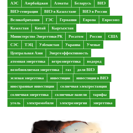
АЭС
Азербайджан
Алматы
Беларусь
ВИЭ
ВИЭ-генерация
ВИЭ в Казахстане
ВИЭ в России
Великобритания
ГЭС
Германия
Европа
Евросоюз
Казахстан
Китай
Кыргызстан
Министерство Энергетики РК
Росатом
Россия
США
СЭС
ТЭЦ
Узбекистан
Украина
Ученые
Центральная Азия
Энергоэффективность
атомная энергетика
ветроэнергетика
водород
возобновляемая энергетика
газ
доля ВИЭ
зеленая энергетика
инвестиции
инвестиции в ВИЭ
иностранные инвестиции
солнечная электростанция
солнечная энергетика
солнечные панели
тарифы
уголь
электромобили
электроэнергия
энергетика