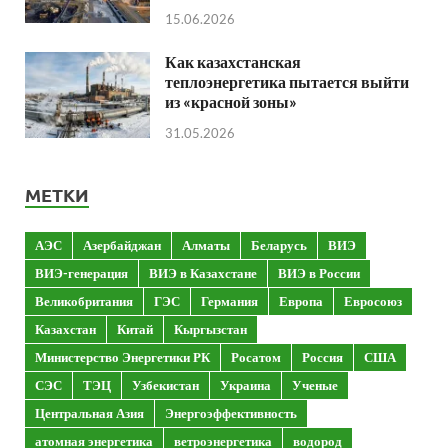
15.06.2026
Как казахстанская
теплоэнергетика пытается выйти
из «красной зоны»
31.05.2026
МЕТКИ
АЭС
Азербайджан
Алматы
Беларусь
ВИЭ
ВИЭ-генерация
ВИЭ в Казахстане
ВИЭ в России
Великобритания
ГЭС
Германия
Европа
Евросоюз
Казахстан
Китай
Кыргызстан
Министерство Энергетики РК
Росатом
Россия
США
СЭС
ТЭЦ
Узбекистан
Украина
Ученые
Центральная Азия
Энергоэффективность
атомная энергетика
ветроэнергетика
водород