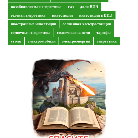
возобновляемая энергетика
газ
доля ВИЭ
зеленая энергетика
инвестиции
инвестиции в ВИЭ
иностранные инвестиции
солнечная электростанция
солнечная энергетика
солнечные панели
тарифы
уголь
электромобили
электроэнергия
энергетика