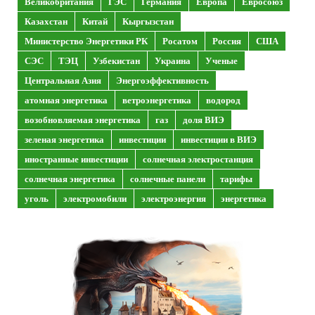
Великобритания
ГЭС
Германия
Европа
Евросоюз
Казахстан
Китай
Кыргызстан
Министерство Энергетики РК
Росатом
Россия
США
СЭС
ТЭЦ
Узбекистан
Украина
Ученые
Центральная Азия
Энергоэффективность
атомная энергетика
ветроэнергетика
водород
возобновляемая энергетика
газ
доля ВИЭ
зеленая энергетика
инвестиции
инвестиции в ВИЭ
иностранные инвестиции
солнечная электростанция
солнечная энергетика
солнечные панели
тарифы
уголь
электромобили
электроэнергия
энергетика