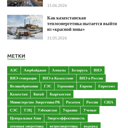
15.06.2026
Как казахстанская
теплоэнергетика пытается выйти
из «красной зоны»
31.05.2026
МЕТКИ
АЭС
Азербайджан
Алматы
Беларусь
ВИЭ
ВИЭ-генерация
ВИЭ в Казахстане
ВИЭ в России
Великобритания
ГЭС
Германия
Европа
Евросоюз
Казахстан
Китай
Кыргызстан
Министерство Энергетики РК
Росатом
Россия
США
СЭС
ТЭЦ
Узбекистан
Украина
Ученые
Центральная Азия
Энергоэффективность
атомная энергетика
ветроэнергетика
водород