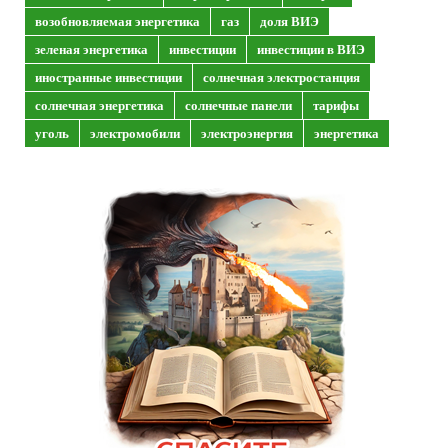
возобновляемая энергетика
газ
доля ВИЭ
зеленая энергетика
инвестиции
инвестиции в ВИЭ
иностранные инвестиции
солнечная электростанция
солнечная энергетика
солнечные панели
тарифы
уголь
электромобили
электроэнергия
энергетика