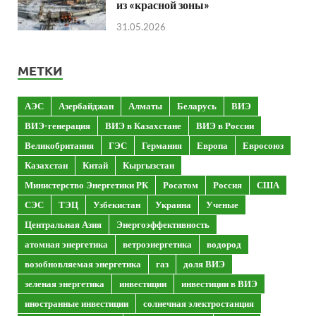
из «красной зоны»
31.05.2026
МЕТКИ
АЭС
Азербайджан
Алматы
Беларусь
ВИЭ
ВИЭ-генерация
ВИЭ в Казахстане
ВИЭ в России
Великобритания
ГЭС
Германия
Европа
Евросоюз
Казахстан
Китай
Кыргызстан
Министерство Энергетики РК
Росатом
Россия
США
СЭС
ТЭЦ
Узбекистан
Украина
Ученые
Центральная Азия
Энергоэффективность
атомная энергетика
ветроэнергетика
водород
возобновляемая энергетика
газ
доля ВИЭ
зеленая энергетика
инвестиции
инвестиции в ВИЭ
иностранные инвестиции
солнечная электростанция