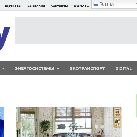
Russian
Партнеры
Выставки
Контакты
DONATE
E²nergy
E²nergy — энергетика Евразии и мира
ЭНЕРГОСИСТЕМЫ
ЭКОТРАНСПОРТ
DIGITAL