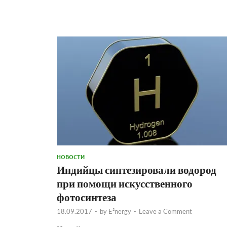
НОВОСТИ
Индийцы синтезировали водород
при помощи искусственного
фотосинтеза
18.09.2017
-
by
E²nergy
-
Leave a Comment