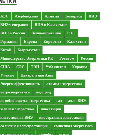
МЕТКИ
АЭС
Азербайджан
Алматы
Беларусь
ВИЭ
ВИЭ-генерация
ВИЭ в Казахстане
ВИЭ в России
Великобритания
ГЭС
Германия
Европа
Евросоюз
Казахстан
Китай
Кыргызстан
Министерство Энергетики РК
Росатом
Россия
США
СЭС
ТЭЦ
Узбекистан
Украина
Ученые
Центральная Азия
Энергоэффективность
атомная энергетика
ветроэнергетика
водород
возобновляемая энергетика
газ
доля ВИЭ
зеленая энергетика
инвестиции
инвестиции в ВИЭ
иностранные инвестиции
солнечная электростанция
солнечная энергетика
солнечные панели
тарифы
уголь