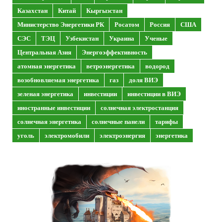
Казахстан
Китай
Кыргызстан
Министерство Энергетики РК
Росатом
Россия
США
СЭС
ТЭЦ
Узбекистан
Украина
Ученые
Центральная Азия
Энергоэффективность
атомная энергетика
ветроэнергетика
водород
возобновляемая энергетика
газ
доля ВИЭ
зеленая энергетика
инвестиции
инвестиции в ВИЭ
иностранные инвестиции
солнечная электростанция
солнечная энергетика
солнечные панели
тарифы
уголь
электромобили
электроэнергия
энергетика