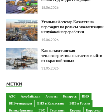
15.06.2026
Угольный сектор Казахстана
переходит на рельсы экологизации
и глубокой переработки
15.06.2026
Как казахстанская
теплоэнергетика пытается выйти
из «красной зоны»
31.05.2026
МЕТКИ
АЭС
Азербайджан
Алматы
Беларусь
ВИЭ
ВИЭ-генерация
ВИЭ в Казахстане
ВИЭ в России
Великобритания
ГЭС
Германия
Европа
Евросоюз